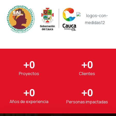
+
0
+
0
Proyectos
Clientes
+
0
+
0
Años de experiencia
Personas impactadas