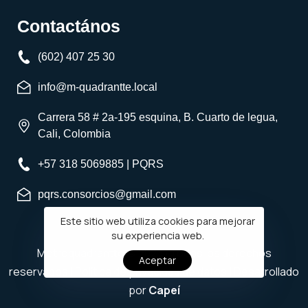
Contactános
(602) 407 25 30
info@m-quadrantte.local
Carrera 58 # 2a-195 esquina, B. Cuarto de legua,
Cali, Colombia
+57 318 5069885 | PQRS
pqrs.consorcios@gmail.com
Este sitio web utiliza cookies para mejorar
su experiencia web.
Metroquadrantte © 2023 | Todos los derechos
Aceptar
reservados |
Política de privacidad de datos
| Desarrollado
por
Capeí